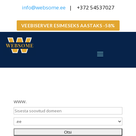
info@websome.ee
| +372 54537027
VEEBISERVER ESIMESEKS AASTAKS -58%
www.